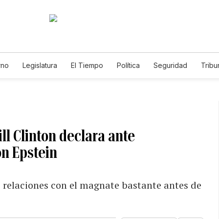
rno
Legislatura
El Tiempo
Política
Seguridad
Tribu
Educador
Caso Gabriela Nicole
ill Clinton declara ante
on Epstein
 relaciones con el magnate bastante antes de