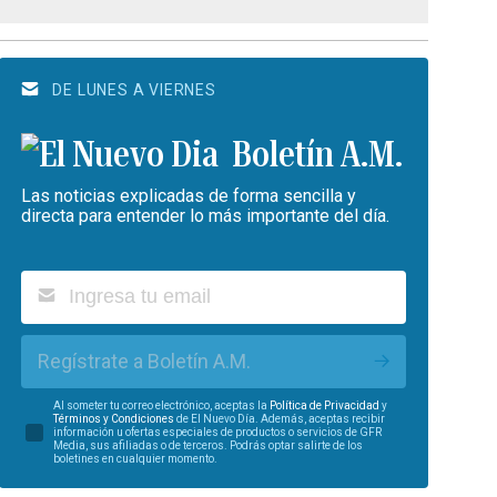
DE LUNES A VIERNES
Boletín A.M.
Las noticias explicadas de forma sencilla y
directa para entender lo más importante del día.
Regístrate a Boletín A.M.
Al someter tu correo electrónico, aceptas la
Política de Privacidad
y
Términos y Condiciones
de El Nuevo Día. Además, aceptas recibir
información u ofertas especiales de productos o servicios de GFR
Media, sus afiliadas o de terceros. Podrás optar salirte de los
boletines en cualquier momento.