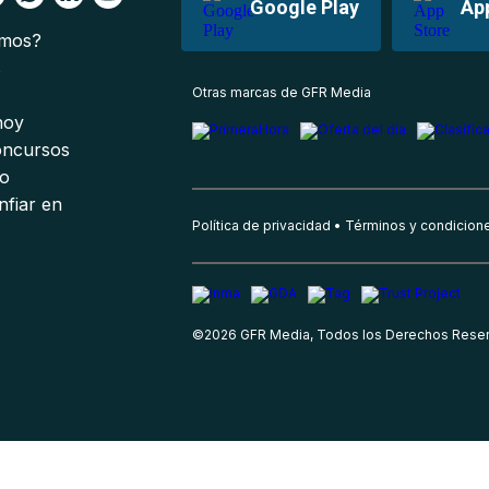
Google Play
Ap
omos?
s
Otras marcas de GFR Media
 hoy
oncursos
io
nfiar en
Política de privacidad
Términos y condicion
©
2026
GFR Media, Todos los Derechos Rese