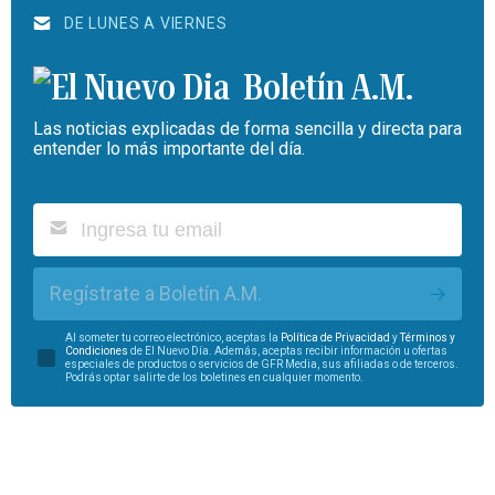
DE LUNES A VIERNES
Boletín A.M.
Las noticias explicadas de forma sencilla y directa para
entender lo más importante del día.
Regístrate a Boletín A.M.
Al someter tu correo electrónico, aceptas la
Política de Privacidad
y
Términos y
Condiciones
de El Nuevo Día. Además, aceptas recibir información u ofertas
especiales de productos o servicios de GFR Media, sus afiliadas o de terceros.
Podrás optar salirte de los boletines en cualquier momento.