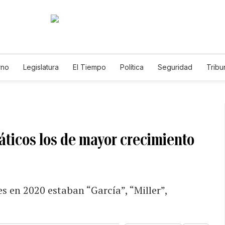
rno
Legislatura
El Tiempo
Política
Seguridad
Tribu
Educador
Caso Gabriela Nicole
iáticos los de mayor crecimiento
 en 2020 estaban “García”, “Miller”,