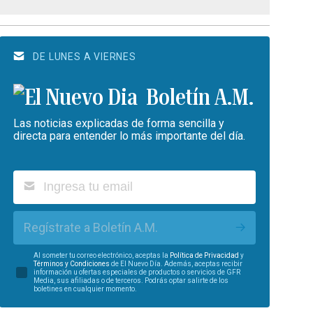
DE LUNES A VIERNES
Boletín A.M.
Las noticias explicadas de forma sencilla y
directa para entender lo más importante del día.
Regístrate a Boletín A.M.
Al someter tu correo electrónico, aceptas la
Política de Privacidad
y
Términos y Condiciones
de El Nuevo Día. Además, aceptas recibir
información u ofertas especiales de productos o servicios de GFR
Media, sus afiliadas o de terceros. Podrás optar salirte de los
boletines en cualquier momento.