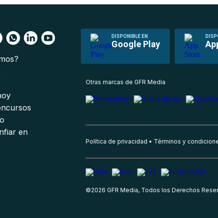
DISPONIBLE EN
DISP
Google Play
Ap
omos?
s
Otras marcas de GFR Media
 hoy
oncursos
io
nfiar en
Política de privacidad
Términos y condicion
©
2026
GFR Media, Todos los Derechos Rese