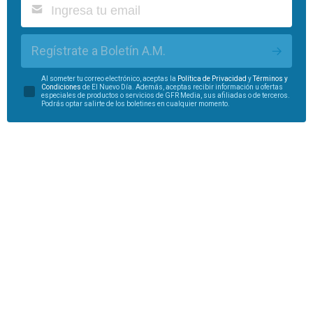
Regístrate a Boletín A.M.
Al someter tu correo electrónico, aceptas la
Política de Privacidad
y
Términos y
Condiciones
de El Nuevo Día. Además, aceptas recibir información u ofertas
especiales de productos o servicios de GFR Media, sus afiliadas o de terceros.
Podrás optar salirte de los boletines en cualquier momento.