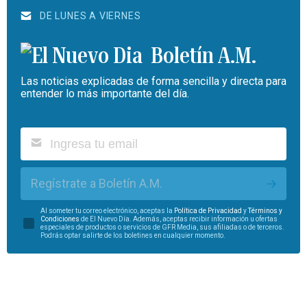
DE LUNES A VIERNES
Boletín A.M.
Las noticias explicadas de forma sencilla y directa para
entender lo más importante del día.
Regístrate a Boletín A.M.
Al someter tu correo electrónico, aceptas la
Política de Privacidad
y
Términos y
Condiciones
de El Nuevo Día. Además, aceptas recibir información u ofertas
especiales de productos o servicios de GFR Media, sus afiliadas o de terceros.
Podrás optar salirte de los boletines en cualquier momento.