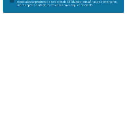
especiales de productos o servicios de GFR Media, sus afiliadas o de terceros.
Podrás optar salirte de los boletines en cualquier momento.