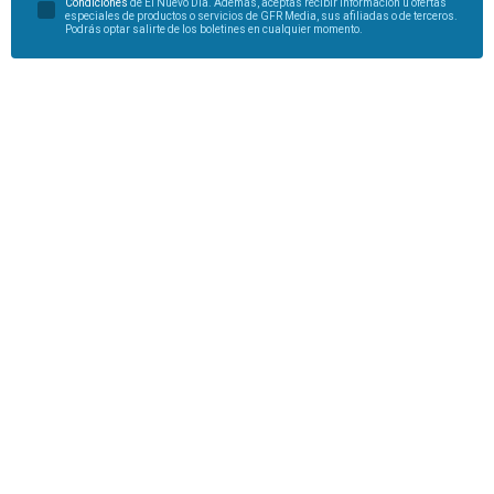
Condiciones
de El Nuevo Día. Además, aceptas recibir información u ofertas
especiales de productos o servicios de GFR Media, sus afiliadas o de terceros.
Podrás optar salirte de los boletines en cualquier momento.