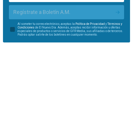
Regístrate a Boletín A.M.
Al someter tu correo electrónico, aceptas la
Política de Privacidad
y
Términos y
Condiciones
de El Nuevo Día. Además, aceptas recibir información u ofertas
especiales de productos o servicios de GFR Media, sus afiliadas o de terceros.
Podrás optar salirte de los boletines en cualquier momento.