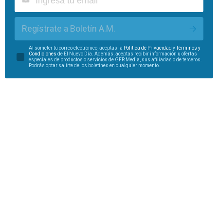
Regístrate a Boletín A.M.
Al someter tu correo electrónico, aceptas la
Política de Privacidad
y
Términos y
Condiciones
de El Nuevo Día. Además, aceptas recibir información u ofertas
especiales de productos o servicios de GFR Media, sus afiliadas o de terceros.
Podrás optar salirte de los boletines en cualquier momento.