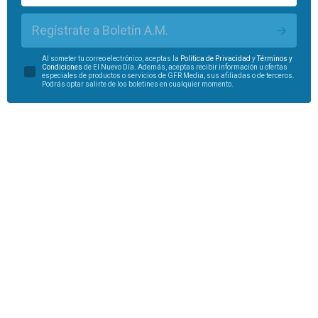
Regístrate a Boletín A.M.
Al someter tu correo electrónico, aceptas la
Política de Privacidad
y
Términos y
Condiciones
de El Nuevo Día. Además, aceptas recibir información u ofertas
especiales de productos o servicios de GFR Media, sus afiliadas o de terceros.
Podrás optar salirte de los boletines en cualquier momento.