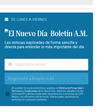
DE LUNES A VIERNES
Boletín A.M.
Las noticias explicadas de forma sencilla y
directa para entender lo más importante del día.
Regístrate a Boletín A.M.
Al someter tu correo electrónico, aceptas la
Política de Privacidad
y
Términos y Condiciones
de El Nuevo Día. Además, aceptas recibir
información u ofertas especiales de productos o servicios de GFR
Media, sus afiliadas o de terceros. Podrás optar salirte de los
boletines en cualquier momento.