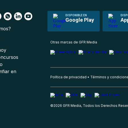
DISPONIBLE EN
DISP
Google Play
Ap
omos?
s
Otras marcas de GFR Media
 hoy
oncursos
io
nfiar en
Política de privacidad
Términos y condicion
©
2026
GFR Media, Todos los Derechos Rese