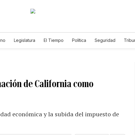
rno
Legislatura
El Tiempo
Política
Seguridad
Tribu
Educador
Caso Gabriela Nicole
nación de California como
idad económica y la subida del impuesto de