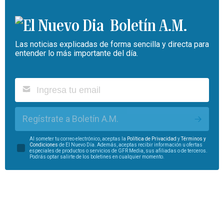
Boletín A.M.
Las noticias explicadas de forma sencilla y directa para
entender lo más importante del día.
Regístrate a Boletín A.M.
Al someter tu correo electrónico, aceptas la
Política de Privacidad
y
Términos y
Condiciones
de El Nuevo Día. Además, aceptas recibir información u ofertas
especiales de productos o servicios de GFR Media, sus afiliadas o de terceros.
Podrás optar salirte de los boletines en cualquier momento.