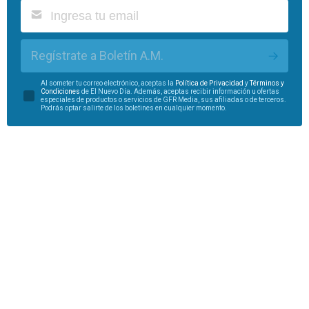
Regístrate a Boletín A.M.
Al someter tu correo electrónico, aceptas la
Política de Privacidad
y
Términos y
Condiciones
de El Nuevo Día. Además, aceptas recibir información u ofertas
especiales de productos o servicios de GFR Media, sus afiliadas o de terceros.
Podrás optar salirte de los boletines en cualquier momento.