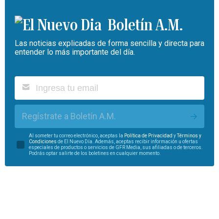
Boletín A.M.
Las noticias explicadas de forma sencilla y directa para
entender lo más importante del día.
Regístrate a Boletín A.M.
Al someter tu correo electrónico, aceptas la
Política de Privacidad
y
Términos y
Condiciones
de El Nuevo Día. Además, aceptas recibir información u ofertas
especiales de productos o servicios de GFR Media, sus afiliadas o de terceros.
Podrás optar salirte de los boletines en cualquier momento.