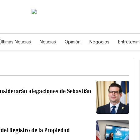
Últimas Noticias
Noticias
Opinión
Negocios
Entretenim
Estilos de Vida
Mundo
Estados Unidos
Ciencia y Amb
Tecnología
Juegos
Lotería
Vídeos
Fotos
Engl
Newsletters
Feriados
Especiales
onsiderarán alegaciones de Sebastián
 del Registro de la Propiedad