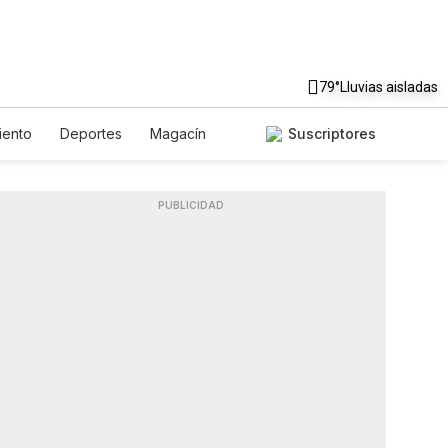
79°
Lluvias aisladas
iento
Deportes
Magacín
Suscriptores
iente
Gastronomía
De Viaje
ish
Podcasts
Horóscopos
PUBLICIDAD