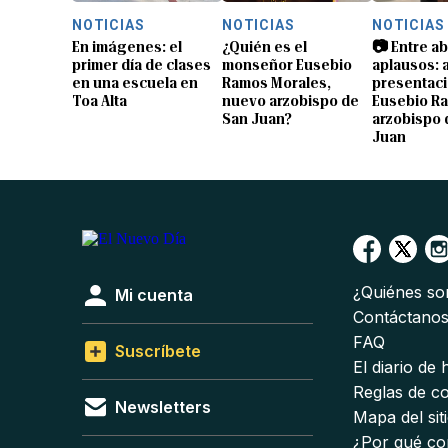
NOTICIAS
NOTICIAS
NOTICIAS
En imágenes: el
¿Quién es el
📷 Entre a
primer día de clases
monseñor Eusebio
aplausos: a
en una escuela en
Ramos Morales,
presentaci
Toa Alta
nuevo arzobispo de
Eusebio R
San Juan?
arzobispo 
Juan
¿Quiénes s
Mi cuenta
Contáctano
FAQ
Suscríbete
El diario de
Reglas de c
Newsletters
Mapa del sit
¿Por qué co