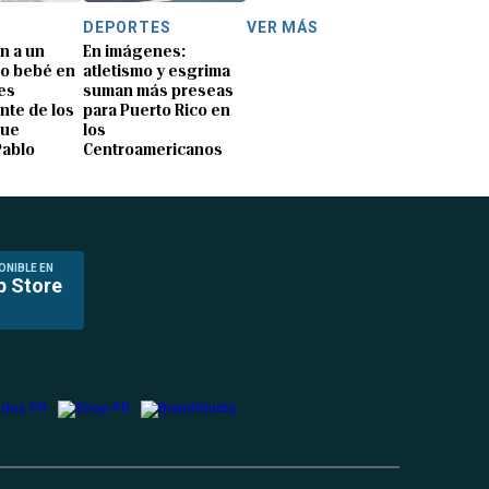
DEPORTES
VER MÁS
n a un
En imágenes:
o bebé en
atletismo y esgrima
es
suman más preseas
nte de los
para Puerto Rico en
que
los
Pablo
Centroamericanos
ONIBLE EN
p Store