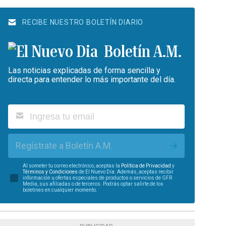
RECIBE NUESTRO BOLETÍN DIARIO
Boletín A.M.
Las noticias explicadas de forma sencilla y
directa para entender lo más importante del día.
Regístrate a Boletín A.M.
Al someter tu correo electrónico, aceptas la
Política de Privacidad
y
Términos y Condiciones
de El Nuevo Día. Además, aceptas recibir
información u ofertas especiales de productos o servicios de GFR
Media, sus afiliadas o de terceros. Podrás optar salirte de los
boletines en cualquier momento.