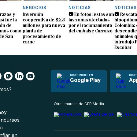
NEGOCIOS
NOTICIAS
NOTICIAS
brazos y
Inversión
📷 En fotos: estas son
📷 Rescata
sí fue la
cooperativa de $2.8
las zonas afectadas
hipopótam
ón de
millones para nueva
por el racionamiento
Colombia: 
amos como
planta de
del embalse Carraízo
descendie
de San
procesamiento de
animales 
carne
introdujo 
Escobar
DISPONIBLE EN
DISP
Google Play
Ap
omos?
s
Otras marcas de GFR Media
 hoy
oncursos
io
nfiar en