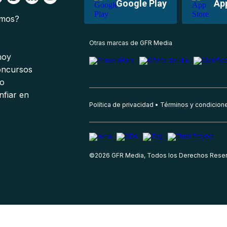
Google Play
Ap
omos?
s
Otras marcas de GFR Media
 hoy
oncursos
io
nfiar en
Política de privacidad
Términos y condicion
©
2026
GFR Media, Todos los Derechos Rese