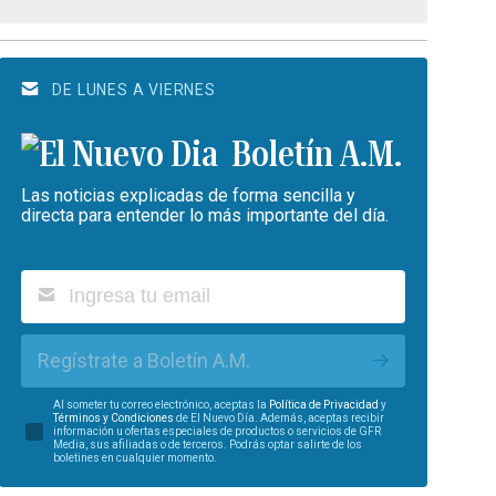
DE LUNES A VIERNES
Boletín A.M.
Las noticias explicadas de forma sencilla y
directa para entender lo más importante del día.
Regístrate a Boletín A.M.
Al someter tu correo electrónico, aceptas la
Política de Privacidad
y
Términos y Condiciones
de El Nuevo Día. Además, aceptas recibir
información u ofertas especiales de productos o servicios de GFR
Media, sus afiliadas o de terceros. Podrás optar salirte de los
boletines en cualquier momento.