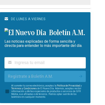
DE LUNES A VIERNES
Boletín A.M.
Las noticias explicadas de forma sencilla y
directa para entender lo más importante del día.
Regístrate a Boletín A.M.
Al someter tu correo electrónico, aceptas la
Política de Privacidad
y
Términos y Condiciones
de El Nuevo Día. Además, aceptas recibir
información u ofertas especiales de productos o servicios de GFR
Media, sus afiliadas o de terceros. Podrás optar salirte de los
boletines en cualquier momento.