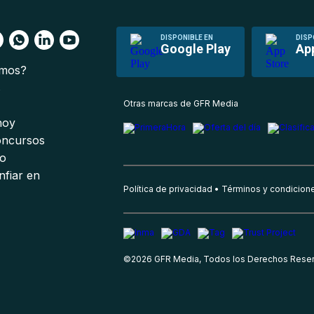
DISPONIBLE EN
DISP
Google Play
Ap
omos?
s
Otras marcas de GFR Media
 hoy
oncursos
io
nfiar en
Política de privacidad
Términos y condicion
©
2026
GFR Media, Todos los Derechos Rese