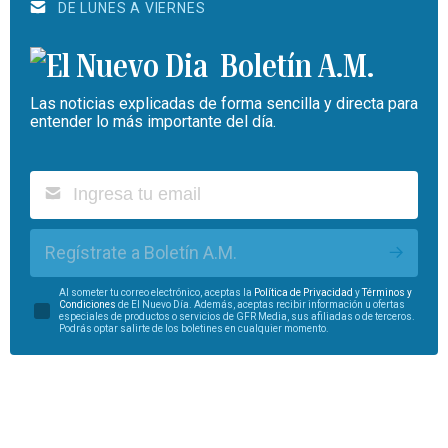
DE LUNES A VIERNES
Boletín A.M.
Las noticias explicadas de forma sencilla y directa para
entender lo más importante del día.
Regístrate a Boletín A.M.
Al someter tu correo electrónico, aceptas la
Política de Privacidad
y
Términos y
Condiciones
de El Nuevo Día. Además, aceptas recibir información u ofertas
especiales de productos o servicios de GFR Media, sus afiliadas o de terceros.
Podrás optar salirte de los boletines en cualquier momento.