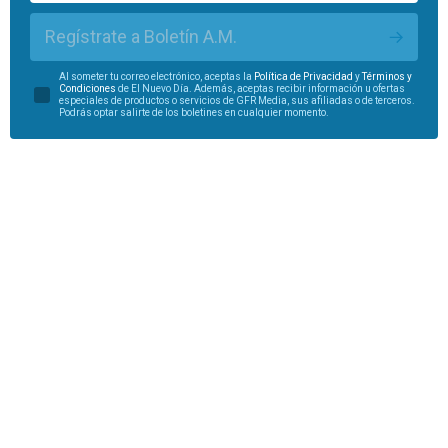
Regístrate a Boletín A.M.
Al someter tu correo electrónico, aceptas la
Política de Privacidad
y
Términos y
Condiciones
de El Nuevo Día. Además, aceptas recibir información u ofertas
especiales de productos o servicios de GFR Media, sus afiliadas o de terceros.
Podrás optar salirte de los boletines en cualquier momento.