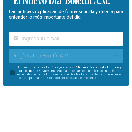
Boletín A.M.
Las noticias explicadas de forma sencilla y directa para
entender lo más importante del día.
Regístrate a Boletín A.M.
Al someter tu correo electrónico, aceptas la
Política de Privacidad
y
Términos y
Condiciones
de El Nuevo Día. Además, aceptas recibir información u ofertas
especiales de productos o servicios de GFR Media, sus afiliadas o de terceros.
Podrás optar salirte de los boletines en cualquier momento.