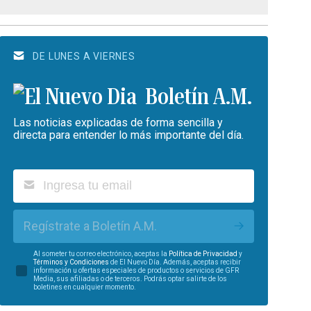
DE LUNES A VIERNES
Boletín A.M.
Las noticias explicadas de forma sencilla y
directa para entender lo más importante del día.
Regístrate a Boletín A.M.
Al someter tu correo electrónico, aceptas la
Política de Privacidad
y
Términos y Condiciones
de El Nuevo Día. Además, aceptas recibir
información u ofertas especiales de productos o servicios de GFR
Media, sus afiliadas o de terceros. Podrás optar salirte de los
boletines en cualquier momento.