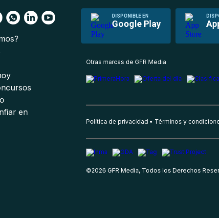
DISPONIBLE EN
DISP
Google Play
Ap
omos?
s
Otras marcas de GFR Media
 hoy
oncursos
io
nfiar en
Política de privacidad
Términos y condicion
©
2026
GFR Media, Todos los Derechos Rese