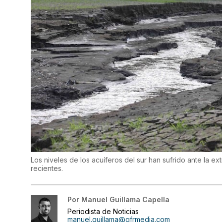
Los niveles de los acuíferos del sur han sufrido ante la e
recientes.
Por
Manuel Guillama Capella
Periodista de Noticias
manuel.guillama@gfrmedia.com