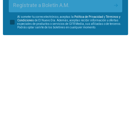
Regístrate a Boletín A.M.
Al someter tu correo electrónico, aceptas la
Política de Privacidad
y
Términos y
Condiciones
de El Nuevo Día. Además, aceptas recibir información u ofertas
especiales de productos o servicios de GFR Media, sus afiliadas o de terceros.
Podrás optar salirte de los boletines en cualquier momento.