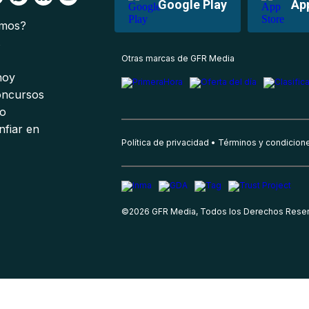
Google Play
Ap
omos?
s
Otras marcas de GFR Media
 hoy
oncursos
io
nfiar en
Política de privacidad
Términos y condicion
©
2026
GFR Media, Todos los Derechos Rese