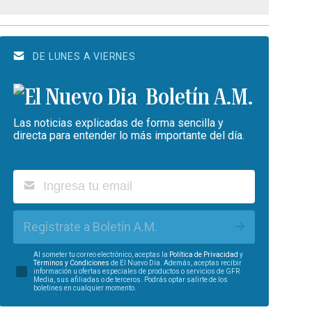
DE LUNES A VIERNES
Boletín A.M.
Las noticias explicadas de forma sencilla y
directa para entender lo más importante del día.
Regístrate a Boletín A.M.
Al someter tu correo electrónico, aceptas la
Política de Privacidad
y
Términos y Condiciones
de El Nuevo Día. Además, aceptas recibir
información u ofertas especiales de productos o servicios de GFR
Media, sus afiliadas o de terceros. Podrás optar salirte de los
boletines en cualquier momento.