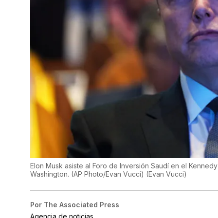
Elon Musk asiste al Foro de Inversión Saudí en el Kenned
Washington. (AP Photo/Evan Vucci)
(
Evan Vucci
)
Por
The Associated Press
Agencia de noticias