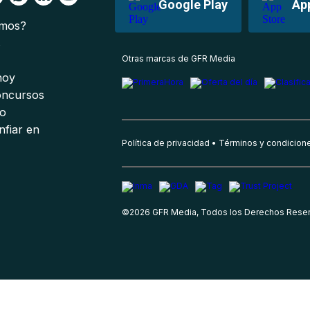
Google Play
Ap
omos?
s
Otras marcas de GFR Media
 hoy
oncursos
io
nfiar en
Política de privacidad
Términos y condicion
©
2026
GFR Media, Todos los Derechos Rese