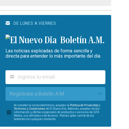
DE LUNES A VIERNES
Boletín A.M.
Las noticias explicadas de forma sencilla y
directa para entender lo más importante del día.
Regístrate a Boletín A.M.
Al someter tu correo electrónico, aceptas la
Política de Privacidad
y
Términos y Condiciones
de El Nuevo Día. Además, aceptas recibir
información u ofertas especiales de productos o servicios de GFR
Media, sus afiliadas o de terceros. Podrás optar salirte de los
boletines en cualquier momento.