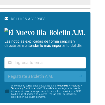
DE LUNES A VIERNES
Boletín A.M.
Las noticias explicadas de forma sencilla y
directa para entender lo más importante del día.
Regístrate a Boletín A.M.
Al someter tu correo electrónico, aceptas la
Política de Privacidad
y
Términos y Condiciones
de El Nuevo Día. Además, aceptas recibir
información u ofertas especiales de productos o servicios de GFR
Media, sus afiliadas o de terceros. Podrás optar salirte de los
boletines en cualquier momento.