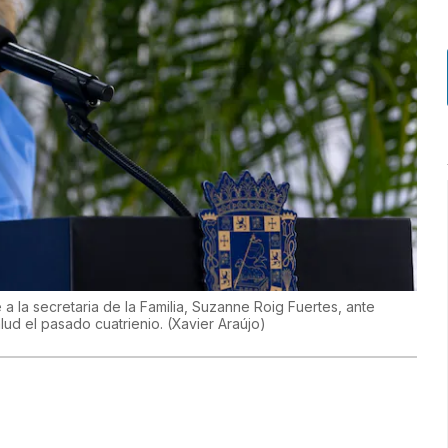
la secretaria de la Familia, Suzanne Roig Fuertes, ante
lud el pasado cuatrienio.
(
Xavier Araújo
)