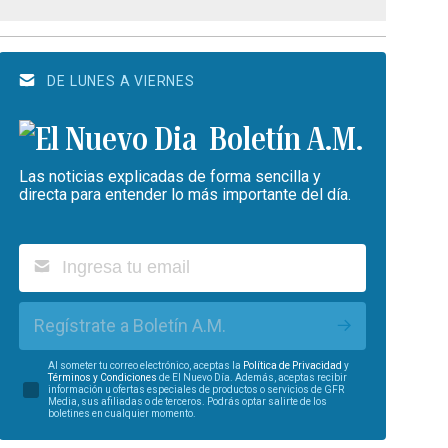
DE LUNES A VIERNES
Boletín A.M.
Las noticias explicadas de forma sencilla y
directa para entender lo más importante del día.
Regístrate a Boletín A.M.
Al someter tu correo electrónico, aceptas la
Política de Privacidad
y
Términos y Condiciones
de El Nuevo Día. Además, aceptas recibir
información u ofertas especiales de productos o servicios de GFR
Media, sus afiliadas o de terceros. Podrás optar salirte de los
boletines en cualquier momento.