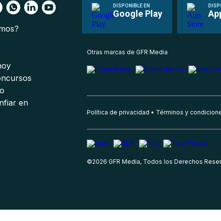
DISPONIBLE EN
DISP
Google Play
Ap
omos?
s
Otras marcas de GFR Media
 hoy
oncursos
io
nfiar en
Política de privacidad
Términos y condicion
©
2026
GFR Media, Todos los Derechos Rese