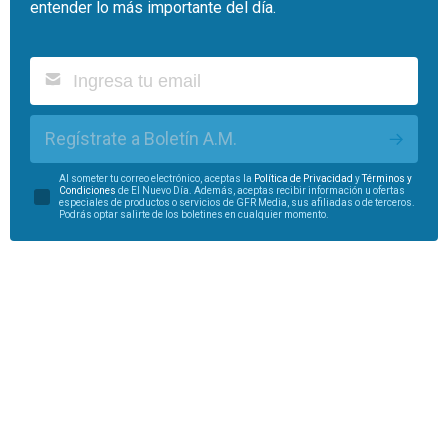
entender lo más importante del día.
Regístrate a Boletín A.M.
Al someter tu correo electrónico, aceptas la
Política de Privacidad
y
Términos y
Condiciones
de El Nuevo Día. Además, aceptas recibir información u ofertas
especiales de productos o servicios de GFR Media, sus afiliadas o de terceros.
Podrás optar salirte de los boletines en cualquier momento.