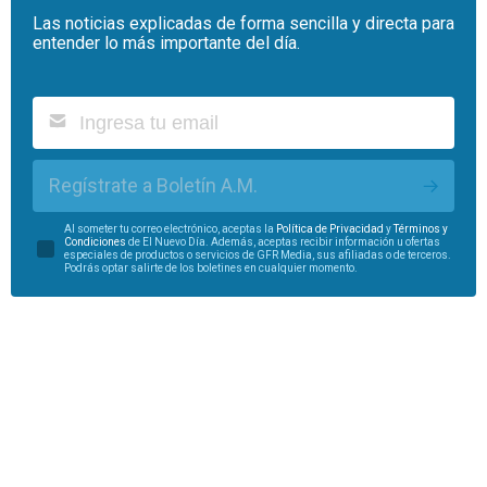
Las noticias explicadas de forma sencilla y directa para
entender lo más importante del día.
Regístrate a Boletín A.M.
Al someter tu correo electrónico, aceptas la
Política de Privacidad
y
Términos y
Condiciones
de El Nuevo Día. Además, aceptas recibir información u ofertas
especiales de productos o servicios de GFR Media, sus afiliadas o de terceros.
Podrás optar salirte de los boletines en cualquier momento.