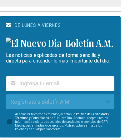
DE LUNES A VIERNES
Boletín A.M.
Las noticias explicadas de forma sencilla y
directa para entender lo más importante del día.
Regístrate a Boletín A.M.
Al someter tu correo electrónico, aceptas la
Política de Privacidad
y
Términos y Condiciones
de El Nuevo Día. Además, aceptas recibir
información u ofertas especiales de productos o servicios de GFR
Media, sus afiliadas o de terceros. Podrás optar salirte de los
boletines en cualquier momento.