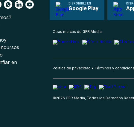
DISPONIBLE EN
DISP
Google Play
Ap
omos?
s
Otras marcas de GFR Media
 hoy
oncursos
io
nfiar en
Política de privacidad
Términos y condicion
©
2026
GFR Media, Todos los Derechos Rese