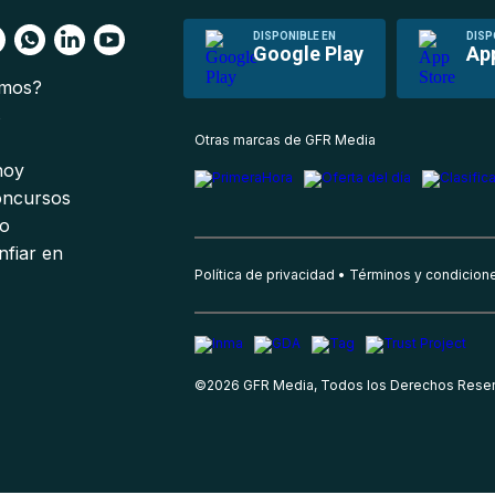
DISPONIBLE EN
DISP
Google Play
Ap
omos?
s
Otras marcas de GFR Media
 hoy
oncursos
io
nfiar en
Política de privacidad
Términos y condicion
©
2026
GFR Media, Todos los Derechos Rese