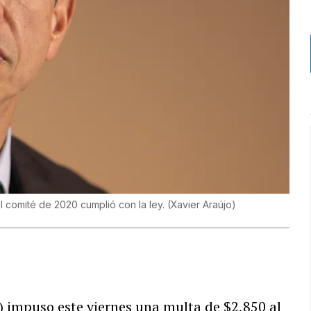
 comité de 2020 cumplió con la ley.
(
Xavier Araújo
)
 impuso este viernes una multa de $2,850 al