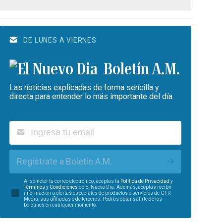
DE LUNES A VIERNES
Boletín A.M.
Las noticias explicadas de forma sencilla y
directa para entender lo más importante del día.
Regístrate a Boletín A.M.
Al someter tu correo electrónico, aceptas la
Política de Privacidad
y
Términos y Condiciones
de El Nuevo Día. Además, aceptas recibir
información u ofertas especiales de productos o servicios de GFR
Media, sus afiliadas o de terceros. Podrás optar salirte de los
boletines en cualquier momento.