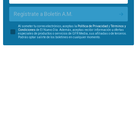
Regístrate a Boletín A.M.
Al someter tu correo electrónico, aceptas la
Política de Privacidad
y
Términos y
Condiciones
de El Nuevo Día. Además, aceptas recibir información u ofertas
especiales de productos o servicios de GFR Media, sus afiliadas o de terceros.
Podrás optar salirte de los boletines en cualquier momento.