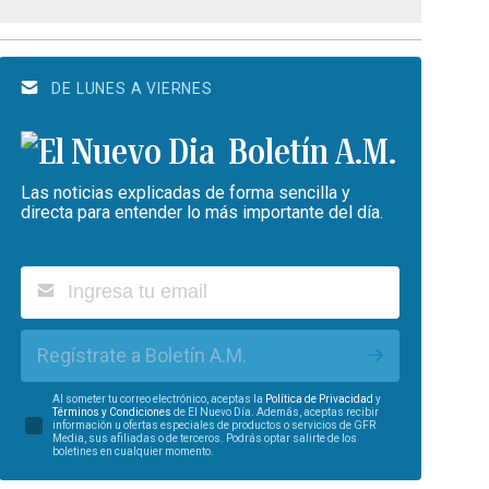
DE LUNES A VIERNES
Boletín A.M.
Las noticias explicadas de forma sencilla y
directa para entender lo más importante del día.
Regístrate a Boletín A.M.
Al someter tu correo electrónico, aceptas la
Política de Privacidad
y
Términos y Condiciones
de El Nuevo Día. Además, aceptas recibir
información u ofertas especiales de productos o servicios de GFR
Media, sus afiliadas o de terceros. Podrás optar salirte de los
boletines en cualquier momento.