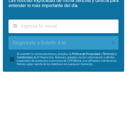
Las noticias explicadas de forma sencilla y directa para
entender lo más importante del día.
Regístrate a Boletín A.M.
Al someter tu correo electrónico, aceptas la
Política de Privacidad
y
Términos y
Condiciones
de El Nuevo Día. Además, aceptas recibir información u ofertas
especiales de productos o servicios de GFR Media, sus afiliadas o de terceros.
Podrás optar salirte de los boletines en cualquier momento.