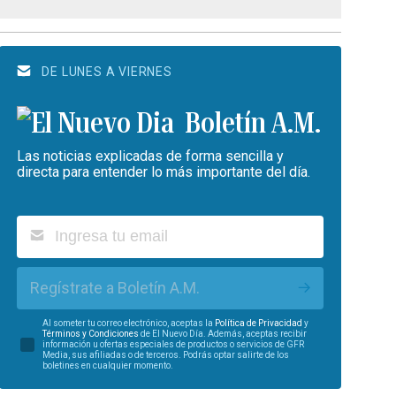
DE LUNES A VIERNES
Boletín A.M.
Las noticias explicadas de forma sencilla y
directa para entender lo más importante del día.
Regístrate a Boletín A.M.
Al someter tu correo electrónico, aceptas la
Política de Privacidad
y
Términos y Condiciones
de El Nuevo Día. Además, aceptas recibir
información u ofertas especiales de productos o servicios de GFR
Media, sus afiliadas o de terceros. Podrás optar salirte de los
boletines en cualquier momento.