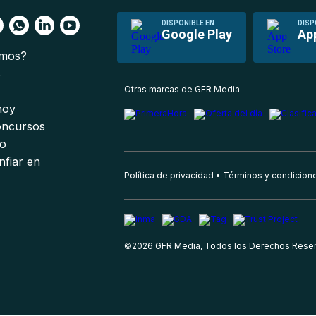
DISPONIBLE EN
DISP
Google Play
Ap
omos?
s
Otras marcas de GFR Media
 hoy
oncursos
io
nfiar en
Política de privacidad
Términos y condicion
©
2026
GFR Media, Todos los Derechos Rese