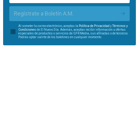
Regístrate a Boletín A.M.
Al someter tu correo electrónico, aceptas la
Política de Privacidad
y
Términos y
Condiciones
de El Nuevo Día. Además, aceptas recibir información u ofertas
especiales de productos o servicios de GFR Media, sus afiliadas o de terceros.
Podrás optar salirte de los boletines en cualquier momento.