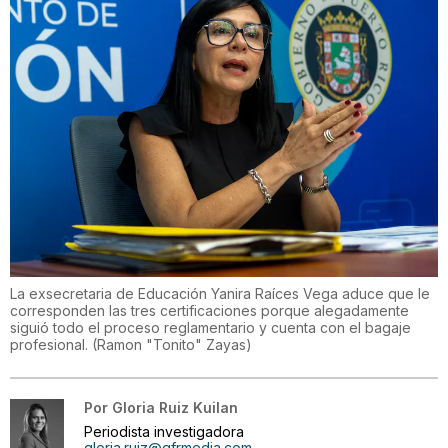
La exsecretaria de Educación Yanira Raíces Vega aduce que le
corresponden las tres certificaciones porque alegadamente
siguió todo el proceso reglamentario y cuenta con el bagaje
profesional.
(
Ramon "Tonito" Zayas
)
Por
Gloria Ruiz Kuilan
Periodista investigadora
gloria.ruiz@gfrmedia.com