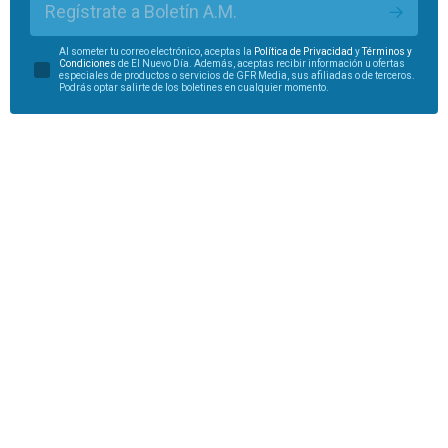
Regístrate a Boletín A.M.
Al someter tu correo electrónico, aceptas la
Política de Privacidad
y
Términos y
Condiciones
de El Nuevo Día. Además, aceptas recibir información u ofertas
especiales de productos o servicios de GFR Media, sus afiliadas o de terceros.
Podrás optar salirte de los boletines en cualquier momento.