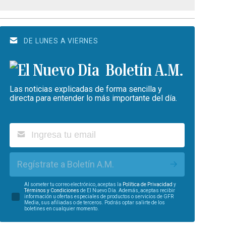
DE LUNES A VIERNES
Boletín A.M.
Las noticias explicadas de forma sencilla y
directa para entender lo más importante del día.
Regístrate a Boletín A.M.
Al someter tu correo electrónico, aceptas la
Política de Privacidad
y
Términos y Condiciones
de El Nuevo Día. Además, aceptas recibir
información u ofertas especiales de productos o servicios de GFR
Media, sus afiliadas o de terceros. Podrás optar salirte de los
boletines en cualquier momento.