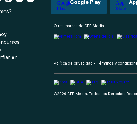
Google Play
Ap
omos?
s
Otras marcas de GFR Media
 hoy
oncursos
io
nfiar en
Política de privacidad
Términos y condicion
©
2026
GFR Media, Todos los Derechos Rese