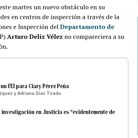
este martes un nuevo obstáculo en su
a­des en cen­tros de ins­pec­ción a través de la
iones e Inspección del
Departamento de
P)
Arturo Deliz Vélez
no compareciera a su
ón.
un FEI para Ciary Pérez Peña
ázquez
y
Adriana Díaz Tirado
 investigación en Justicia es “evidentemente de