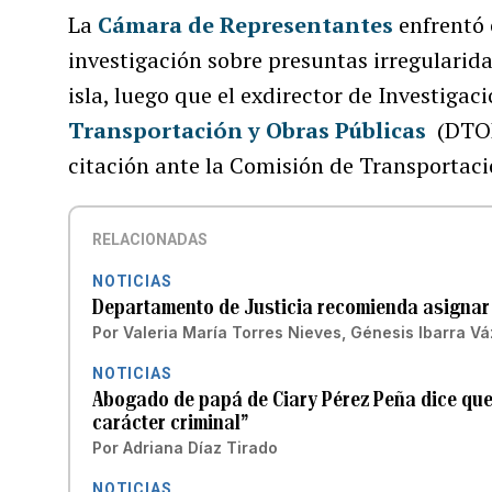
La
Cámara de Representantes
enfrentó 
investigación sobre pre­sun­tas irregu­la­ri­d
isla, luego que el exdirector de Investigac
Transportación y Obras Públicas
(DTO
citación ante la Comisión de Transportaci
RELACIONADAS
NOTICIAS
Departamento de Justicia recomienda asignar 
Por
Valeria María Torres Nieves
,
Génesis Ibarra V
NOTICIAS
Abogado de papá de Ciary Pérez Peña dice que
carácter criminal”
Por
Adriana Díaz Tirado
NOTICIAS