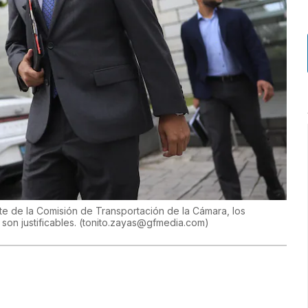
e de la Comisión de Transportación de la Cámara, los
on justificables.
(
tonito.zayas@gfmedia.com
)