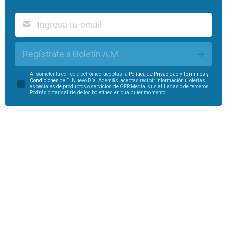
Regístrate a Boletín A.M.
Al someter tu correo electrónico, aceptas la
Política de Privacidad
y
Términos y
Condiciones
de El Nuevo Día. Además, aceptas recibir información u ofertas
especiales de productos o servicios de GFR Media, sus afiliadas o de terceros.
Podrás optar salirte de los boletines en cualquier momento.