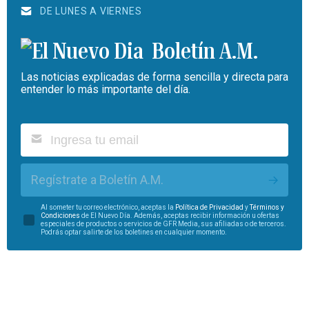
DE LUNES A VIERNES
Boletín A.M.
Las noticias explicadas de forma sencilla y directa para
entender lo más importante del día.
Regístrate a Boletín A.M.
Al someter tu correo electrónico, aceptas la
Política de Privacidad
y
Términos y
Condiciones
de El Nuevo Día. Además, aceptas recibir información u ofertas
especiales de productos o servicios de GFR Media, sus afiliadas o de terceros.
Podrás optar salirte de los boletines en cualquier momento.