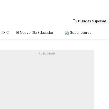
91°
Lluvias dispersas
 D. C.
El Nuevo Día Educador
Suscriptores
PUBLICIDAD