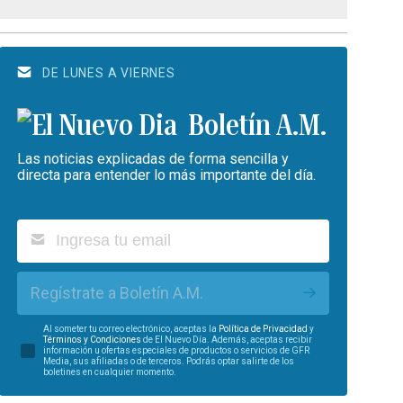
DE LUNES A VIERNES
Boletín A.M.
Las noticias explicadas de forma sencilla y
directa para entender lo más importante del día.
Regístrate a Boletín A.M.
Al someter tu correo electrónico, aceptas la
Política de Privacidad
y
Términos y Condiciones
de El Nuevo Día. Además, aceptas recibir
información u ofertas especiales de productos o servicios de GFR
Media, sus afiliadas o de terceros. Podrás optar salirte de los
boletines en cualquier momento.