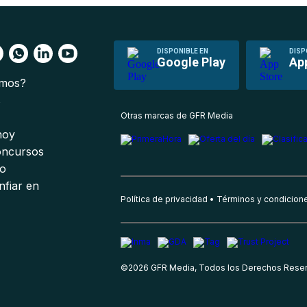
DISPONIBLE EN
DISP
Google Play
Ap
omos?
s
Otras marcas de GFR Media
 hoy
oncursos
io
nfiar en
Política de privacidad
Términos y condicion
©
2026
GFR Media, Todos los Derechos Rese