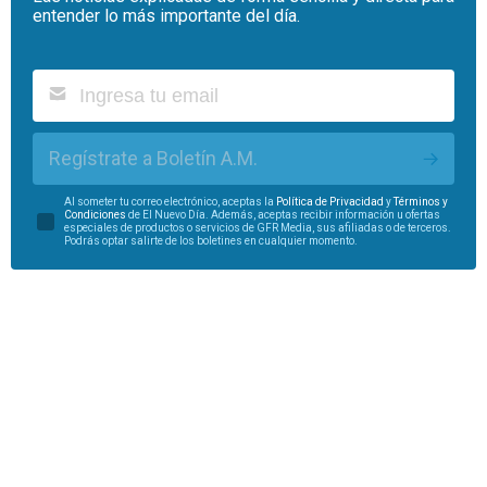
entender lo más importante del día.
Regístrate a Boletín A.M.
Al someter tu correo electrónico, aceptas la
Política de Privacidad
y
Términos y
Condiciones
de El Nuevo Día. Además, aceptas recibir información u ofertas
especiales de productos o servicios de GFR Media, sus afiliadas o de terceros.
Podrás optar salirte de los boletines en cualquier momento.