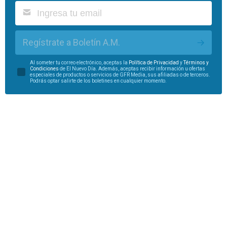
Regístrate a Boletín A.M.
Al someter tu correo electrónico, aceptas la
Política de Privacidad
y
Términos y
Condiciones
de El Nuevo Día. Además, aceptas recibir información u ofertas
especiales de productos o servicios de GFR Media, sus afiliadas o de terceros.
Podrás optar salirte de los boletines en cualquier momento.