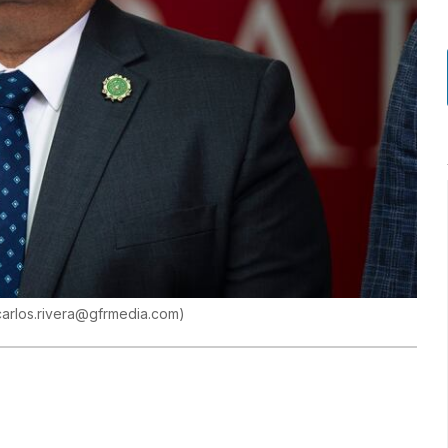
carlos.rivera@gfrmedia.com
)