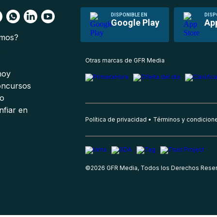
DISPONIBLE EN
DISP
Google Play
Ap
omos?
s
Otras marcas de GFR Media
 hoy
oncursos
io
nfiar en
Política de privacidad
Términos y condicion
©
2026
GFR Media, Todos los Derechos Rese