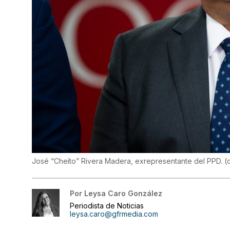
José “Cheíto” Rivera Madera, exrepresentante del PPD.
(
Por
Leysa Caro González
Periodista de Noticias
leysa.caro@gfrmedia.com