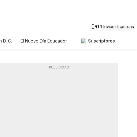
91°
Lluvias dispersas
 D. C.
El Nuevo Día Educador
Suscriptores
PUBLICIDAD