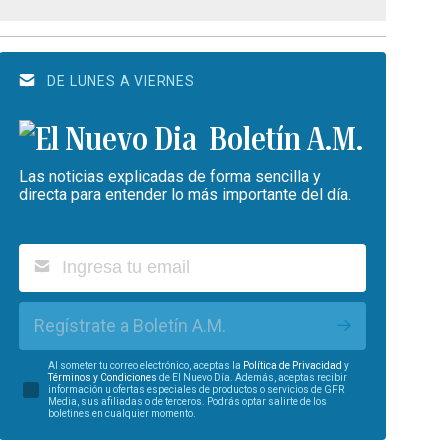
DE LUNES A VIERNES
Boletín A.M.
Las noticias explicadas de forma sencilla y
directa para entender lo más importante del día.
Regístrate a Boletín A.M.
Al someter tu correo electrónico, aceptas la
Política de Privacidad
y
Términos y Condiciones
de El Nuevo Día. Además, aceptas recibir
información u ofertas especiales de productos o servicios de GFR
Media, sus afiliadas o de terceros. Podrás optar salirte de los
boletines en cualquier momento.