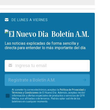
DE LUNES A VIERNES
Boletín A.M.
Las noticias explicadas de forma sencilla y
directa para entender lo más importante del día.
Regístrate a Boletín A.M.
Al someter tu correo electrónico, aceptas la
Política de Privacidad
y
Términos y Condiciones
de El Nuevo Día. Además, aceptas recibir
información u ofertas especiales de productos o servicios de GFR
Media, sus afiliadas o de terceros. Podrás optar salirte de los
boletines en cualquier momento.