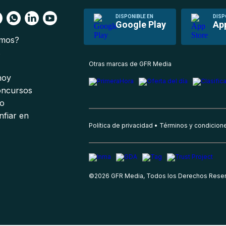
DISPONIBLE EN
DISP
Google Play
Ap
omos?
s
Otras marcas de GFR Media
 hoy
oncursos
io
nfiar en
Política de privacidad
Términos y condicion
©
2026
GFR Media, Todos los Derechos Rese