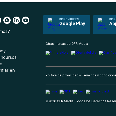
DISPONIBLE EN
DISP
Google Play
Ap
omos?
s
Otras marcas de GFR Media
 hoy
oncursos
io
nfiar en
Política de privacidad
Términos y condicion
©
2026
GFR Media, Todos los Derechos Rese