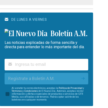
DE LUNES A VIERNES
Boletín A.M.
Las noticias explicadas de forma sencilla y
directa para entender lo más importante del día.
Regístrate a Boletín A.M.
Al someter tu correo electrónico, aceptas la
Política de Privacidad
y
Términos y Condiciones
de El Nuevo Día. Además, aceptas recibir
información u ofertas especiales de productos o servicios de GFR
Media, sus afiliadas o de terceros. Podrás optar salirte de los
boletines en cualquier momento.