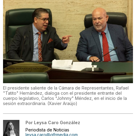
El presidente saliente de la Cámara de Representantes, Rafael
"Tatito" Hernández, dialoga con el presidente entrante del
cuerpo legislativo, Carlos "Johnny" Méndez, en el inicio de la
sesión extraordinaria.
(
Xavier Araújo
)
Por
Leysa Caro González
Periodista de Noticias
leysa.caro@gfrmedia.com