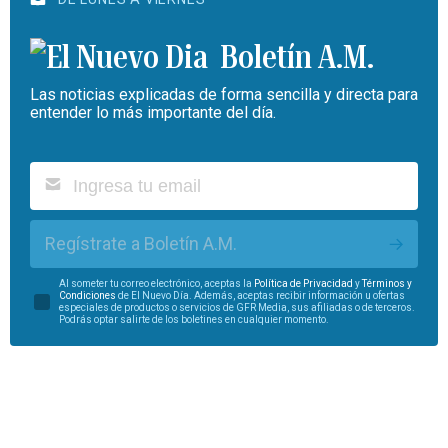
Boletín A.M.
Las noticias explicadas de forma sencilla y directa para
entender lo más importante del día.
Regístrate a Boletín A.M.
Al someter tu correo electrónico, aceptas la
Política de Privacidad
y
Términos y
Condiciones
de El Nuevo Día. Además, aceptas recibir información u ofertas
especiales de productos o servicios de GFR Media, sus afiliadas o de terceros.
Podrás optar salirte de los boletines en cualquier momento.