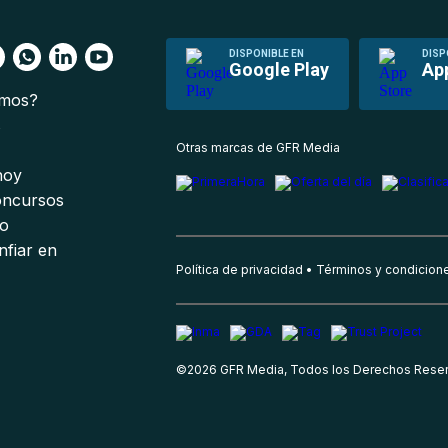
DISPONIBLE EN
DISP
Google Play
Ap
omos?
s
Otras marcas de GFR Media
 hoy
oncursos
io
nfiar en
Política de privacidad
Términos y condicion
©
2026
GFR Media, Todos los Derechos Rese