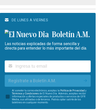
DE LUNES A VIERNES
Boletín A.M.
Las noticias explicadas de forma sencilla y
directa para entender lo más importante del día.
Regístrate a Boletín A.M.
Al someter tu correo electrónico, aceptas la
Política de Privacidad
y
Términos y Condiciones
de El Nuevo Día. Además, aceptas recibir
información u ofertas especiales de productos o servicios de GFR
Media, sus afiliadas o de terceros. Podrás optar salirte de los
boletines en cualquier momento.