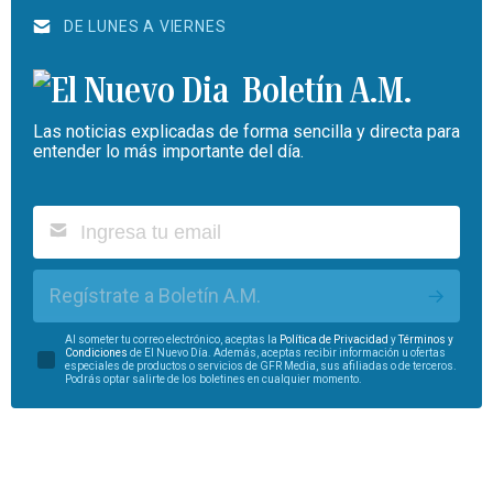
DE LUNES A VIERNES
Boletín A.M.
Las noticias explicadas de forma sencilla y directa para
entender lo más importante del día.
Regístrate a Boletín A.M.
Al someter tu correo electrónico, aceptas la
Política de Privacidad
y
Términos y
Condiciones
de El Nuevo Día. Además, aceptas recibir información u ofertas
especiales de productos o servicios de GFR Media, sus afiliadas o de terceros.
Podrás optar salirte de los boletines en cualquier momento.