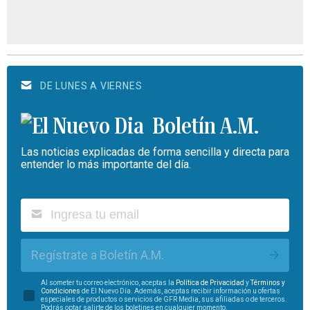
DE LUNES A VIERNES
Boletín A.M.
Las noticias explicadas de forma sencilla y directa para
entender lo más importante del día.
Regístrate a Boletín A.M.
Al someter tu correo electrónico, aceptas la
Política de Privacidad
y
Términos y
Condiciones
de El Nuevo Día. Además, aceptas recibir información u ofertas
especiales de productos o servicios de GFR Media, sus afiliadas o de terceros.
Podrás optar salirte de los boletines en cualquier momento.